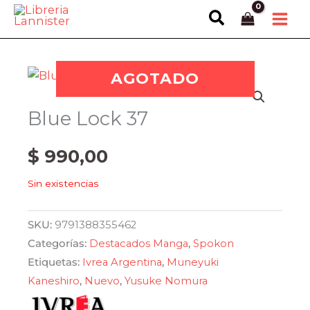
Ir
Buscar
al
contenido
AGOTADO
Blue Lock 37
$
990,00
Sin existencias
SKU:
9791388355462
Categorías:
Destacados Manga
,
Spokon
Etiquetas:
Ivrea Argentina
,
Muneyuki
Kaneshiro
,
Nuevo
,
Yusuke Nomura