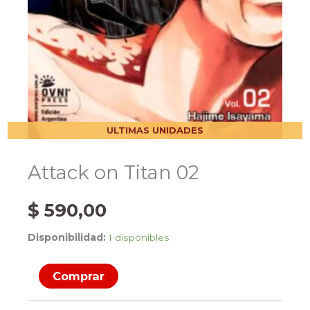
ULTIMAS UNIDADES
Attack on Titan 02
$
590,00
Disponibilidad:
1 disponibles
Attack
Comprar
on
Titan