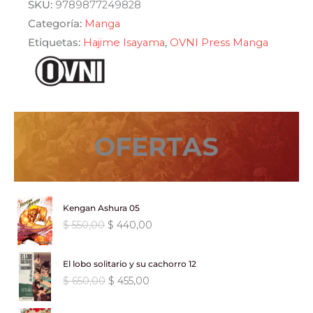
SKU:
9789877249828
02
Categoría:
Manga
cantidad
Etiquetas:
Hajime Isayama
,
OVNI Press Manga
OFERTAS
Kengan Ashura 05
E
E
$
550,00
$
440,00
l
l
p
p
El lobo solitario y su cachorro 12
r
r
E
E
$
650,00
$
455,00
e
e
l
l
c
c
p
p
i
i