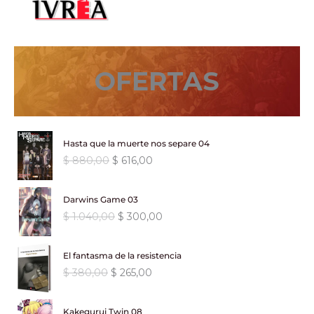
$ 590,00.
$ 501,50.
OFERTAS
Hasta que la muerte nos separe 04
E
E
$
880,00
$
616,00
l
l
p
p
Darwins Game 03
r
r
E
E
$
1.040,00
$
300,00
e
e
l
l
c
c
p
p
i
i
El fantasma de la resistencia
r
r
o
o
E
E
$
380,00
$
265,00
e
e
o
a
l
l
c
c
r
c
p
p
i
i
i
t
Kakegurui Twin 08