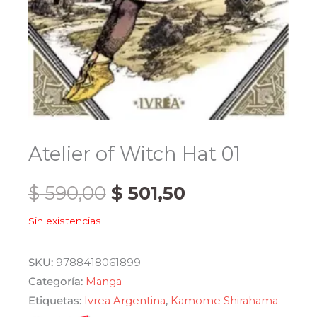
Atelier of Witch Hat 01
El
El
$
590,00
$
501,50
Sin existencias
precio
precio
original
actual
SKU:
9788418061899
Categoría:
Manga
era:
es:
Etiquetas:
Ivrea Argentina
,
Kamome Shirahama