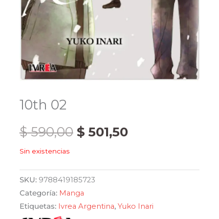
10th 02
El
El
$
590,00
$
501,50
Sin existencias
precio
precio
original
actual
SKU:
9788419185723
Categoría:
Manga
era:
es:
Etiquetas:
Ivrea Argentina
,
Yuko Inari