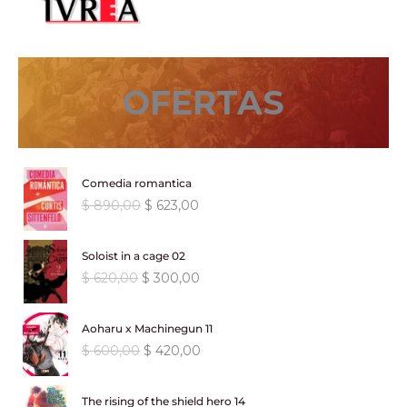
$ 590,00.
$ 501,50.
OFERTAS
Comedia romantica
E
E
$
890,00
$
623,00
l
l
p
p
Soloist in a cage 02
r
r
E
E
$
620,00
$
300,00
e
e
l
l
c
c
p
p
i
i
Aoharu x Machinegun 11
r
r
o
o
E
E
$
600,00
$
420,00
e
e
o
a
l
l
c
c
r
c
p
p
i
i
i
t
The rising of the shield hero 14
r
r