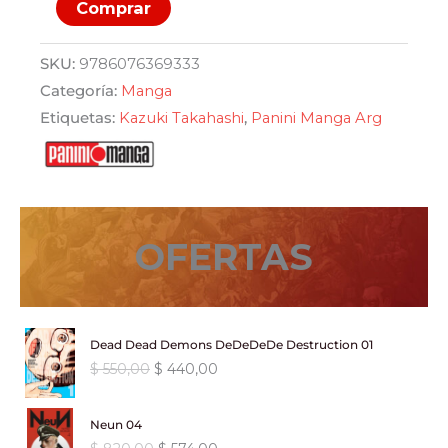
Yugioh
Comprar
18
cantidad
SKU:
9786076369333
Categoría:
Manga
Etiquetas:
Kazuki Takahashi
,
Panini Manga Arg
OFERTAS
Dead Dead Demons DeDeDeDe Destruction 01
E
E
$
550,00
$
440,00
l
l
p
p
Neun 04
r
r