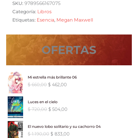
ti
SKU:
9789566167075
qué
Categoría:
Libros
te
Etiquetas:
Esencia
,
Megan Maxwell
pica?
cantidad
OFERTAS
Mi estrella más brillante 06
E
E
$
660,00
$
462,00
l
l
p
p
Luces en el cielo
r
r
E
E
$
720,00
$
504,00
e
e
l
l
c
c
p
p
i
i
El nuevo lobo solitario y su cachorro 04
r
r
o
o
E
E
$
1.190,00
$
833,00
e
e
o
a