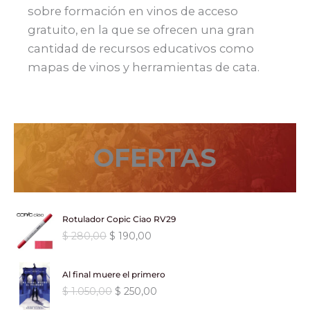
sobre formación en vinos de acceso
gratuito, en la que se ofrecen una gran
cantidad de recursos educativos como
mapas de vinos y herramientas de cata.
OFERTAS
Rotulador Copic Ciao RV29
E
E
$
280,00
$
190,00
l
l
p
p
Al final muere el primero
r
r
E
E
$
1.050,00
$
250,00
e
e
l
l
c
c