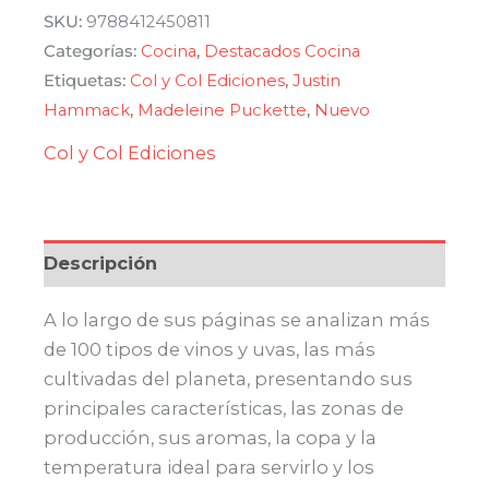
Edición
SKU:
9788412450811
Magnum
Categorías:
Cocina
,
Destacados Cocina
-
Etiquetas:
Col y Col Ediciones
,
Justin
La
Hammack
,
Madeleine Puckette
,
Nuevo
guía
Col y Col Ediciones
maestra
del
vino
cantidad
Descripción
A lo largo de sus páginas se analizan más
de 100 tipos de vinos y uvas, las más
cultivadas del planeta, presentando sus
principales características, las zonas de
producción, sus aromas, la copa y la
temperatura ideal para servirlo y los