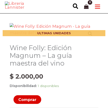
Ir
Buscar
al
contenido
ULTIMAS UNIDADES
Wine Folly: Edición
Magnum – La guía
maestra del vino
$
2.000,00
Disponibilidad:
1 disponibles
Wine
Comprar
Folly: