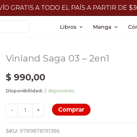
ÍO GRATIS A TODO EL PAÍS A PARTIR DE $
Libros
Manga
Có
Vinland Saga 03 – 2en1
$
990,00
Disponibilidad:
2 disponibles
Vinland
Comprar
-
+
Saga
03
SKU:
9789878191386
-