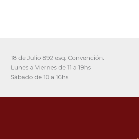
18 de Julio 892 esq. Convención.
Lunes a Viernes de 11 a 19hs
Sábado de 10 a 16hs