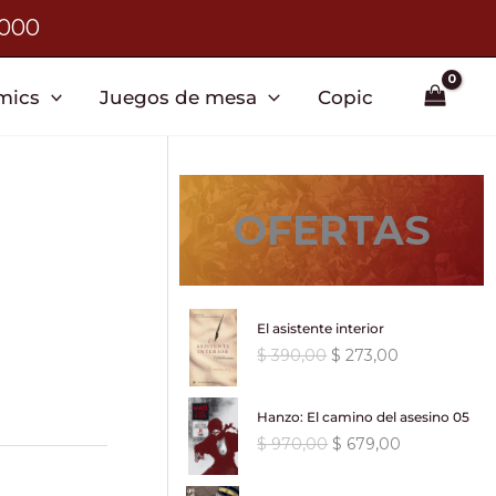
3000
mics
Juegos de mesa
Copic
OFERTAS
El asistente interior
E
E
$
390,00
$
273,00
l
l
p
p
Hanzo: El camino del asesino 05
r
r
E
E
$
970,00
$
679,00
e
e
l
l
c
c
p
p
i
i