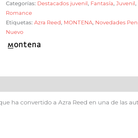
Categorías:
Destacados juvenil
,
Fantasía
,
Juvenil
,
$ 990,00.
$ 841,50.
Romance
Etiquetas:
Azra Reed
,
MONTENA
,
Novedades Pen
Nuevo
ue ha convertido a Azra Reed en una de las au