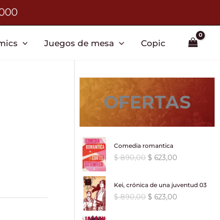
3000
mics
Juegos de mesa
Copic
OFERTAS
Comedia romantica
E
E
$
890,00
$
623,00
l
l
p
p
Kei, crónica de una juventud 03
r
r
E
E
$
890,00
$
623,00
e
e
l
l
c
c
p
p
i
i