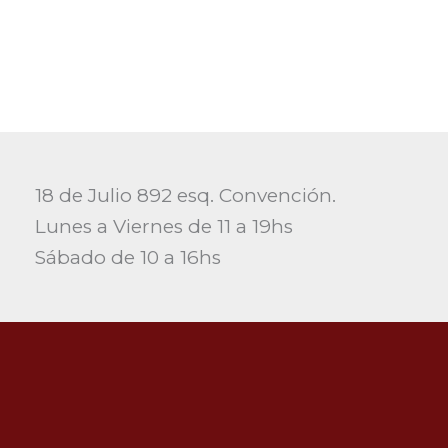
18 de Julio 892 esq. Convención.
Lunes a Viernes de 11 a 19hs
Sábado de 10 a 16hs