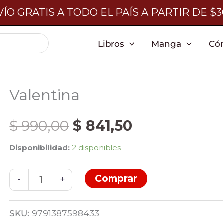
ÍO GRATIS A TODO EL PAÍS A PARTIR DE $
Libros
Manga
Có
Valentina
El
El
$
990,00
$
841,50
Disponibilidad:
2 disponibles
precio
precio
Valentina
Comprar
original
actual
-
+
cantidad
era:
es:
SKU:
9791387598433