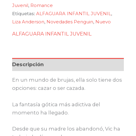
(Orden
Juvenil
,
Romance
de
Etiquetas:
ALFAGUARA INFANTIL JUVENIL
,
Archeon
Liza Anderson
,
Novedades Penguin
,
Nuevo
1)
ALFAGUARA INFANTIL JUVENIL
cantidad
Descripción
En un mundo de brujas, ella solo tiene dos
opciones: cazar o ser cazada.
La fantasía gótica más adictiva del
momento ha llegado.
Desde que su madre los abandonó, Vic ha