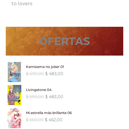
to lovers
OFERTAS
Kamisama no joker 01
E
E
$
690,00
$
483,00
l
l
p
p
Livingstone 04
r
r
E
E
$
690,00
$
483,00
e
e
l
l
c
c
p
p
i
i
Mi estrella más brillante 06
r
r
o
o
E
E
$
660,00
$
462,00
e
e
o
a
l
l
c
c
r
c