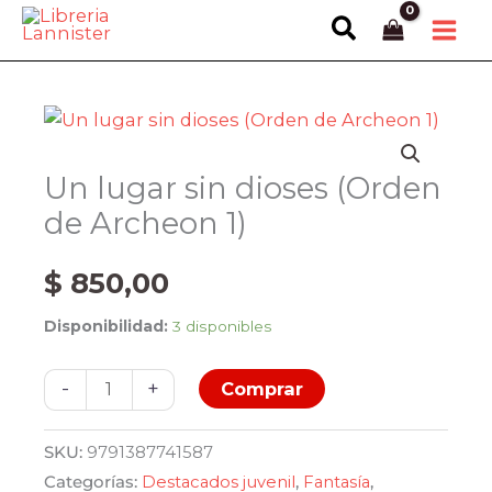
Ir
Buscar
al
contenido
Un lugar sin dioses (Orden
de Archeon 1)
$
850,00
Disponibilidad:
3 disponibles
Un
-
+
Comprar
lugar
sin
SKU:
9791387741587
dioses
Categorías:
Destacados juvenil
,
Fantasía
,