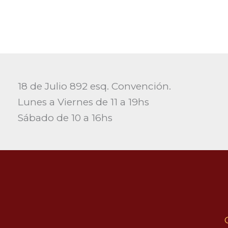
18 de Julio 892 esq. Convención.
Lunes a Viernes de 11 a 19hs
Sábado de 10 a 16hs