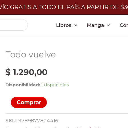
ÍO GRATIS A TODO EL PAÍS A PARTIR DE $
Libros
Manga
Có
Todo vuelve
$
1.290,00
Disponibilidad:
1 disponibles
Todo
Comprar
vuelve
cantidad
SKU:
9789877804416