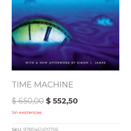
TIME MACHINE
El
El
$
650,00
$
552,50
Sin existencias
precio
precio
original
actual
SKU:
9780451470706