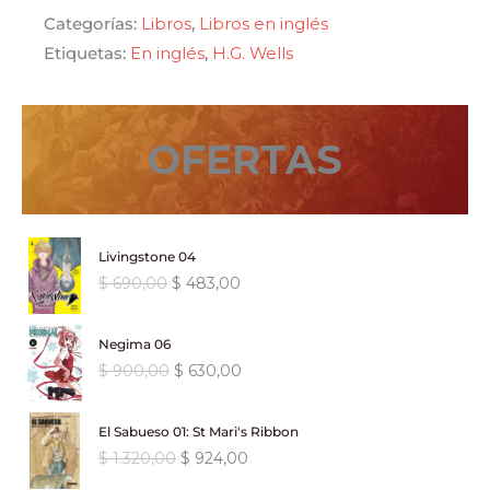
Categorías:
Libros
,
Libros en inglés
era:
es:
Etiquetas:
En inglés
,
H.G. Wells
$ 650,00.
$ 552,50.
OFERTAS
Livingstone 04
E
E
$
690,00
$
483,00
l
l
p
p
Negima 06
r
r
E
E
$
900,00
$
630,00
e
e
l
l
c
c
p
p
i
i
El Sabueso 01: St Mari's Ribbon
r
r
o
o
E
E
$
1.320,00
$
924,00
e
e
o
a
l
l
c
c
r
c