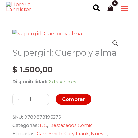
Ir
Buscar
al
contenido
Supergirl: Cuerpo y alma
$
1.500,00
Disponibilidad:
2 disponibles
Supergirl:
-
+
Comprar
Cuerpo
y
SKU:
9789878196275
alma
Categorías:
DC
,
Destacados Comic
cantidad
Etiquetas:
Cam Smith
,
Gary Frank
,
Nuevo
,