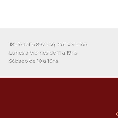
18 de Julio 892 esq. Convención.
Lunes a Viernes de 11 a 19hs
Sábado de 10 a 16hs