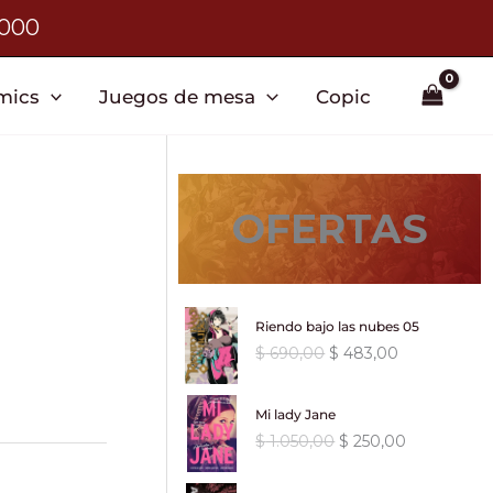
3000
mics
Juegos de mesa
Copic
OFERTAS
Riendo bajo las nubes 05
E
E
$
690,00
$
483,00
l
l
p
p
Mi lady Jane
r
r
E
E
$
1.050,00
$
250,00
e
e
l
l
c
c
p
p
i
i