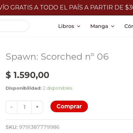
ÍO GRATIS A TODO EL PAÍS A PARTIR DE $
Libros
Manga
Có
Spawn: Scorched nº 06
$
1.590,00
Disponibilidad:
2 disponibles
Spawn:
Comprar
-
+
Scorched
nº
SKU:
9791387779986
06