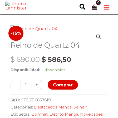
Ir
Buscar
al
contenido
-15%
Reino de Quartz 04
El
El
$
690,00
$
586,50
Disponibilidad:
2 disponibles
precio
precio
Reino
original
actual
-
+
Comprar
de
Quartz
era:
es:
SKU:
9786316657619
04
Categorías:
Destacados Manga
,
Seinen
$ 690,00.
$ 586,50.
cantidad
Etiquetas:
Bomhat
,
Distrito Manga
,
Novedades