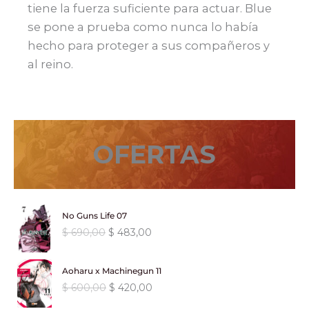
tiene la fuerza suficiente para actuar. Blue
se pone a prueba como nunca lo había
hecho para proteger a sus compañeros y
al reino.
OFERTAS
No Guns Life 07
E
E
$
690,00
$
483,00
l
l
p
p
Aoharu x Machinegun 11
r
r
E
E
$
600,00
$
420,00
e
e
l
l
c
c