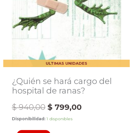
ULTIMAS UNIDADES
¿Quién se hará cargo del
hospital de ranas?
El
El
$
940,00
$
799,00
Disponibilidad:
1 disponibles
precio
precio