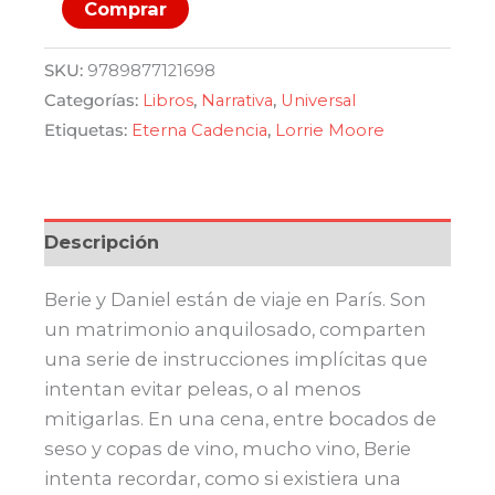
¿Quién
original
actual
Comprar
se
hará
era:
es:
SKU:
9789877121698
cargo
Categorías:
Libros
,
Narrativa
,
Universal
$ 940,00.
$ 799,00.
del
Etiquetas:
Eterna Cadencia
,
Lorrie Moore
hospital
de
ranas?
cantidad
Descripción
Berie y Daniel están de viaje en París. Son
un matrimonio anquilosado, comparten
una serie de instrucciones implícitas que
intentan evitar peleas, o al menos
mitigarlas. En una cena, entre bocados de
seso y copas de vino, mucho vino, Berie
intenta recordar, como si existiera una