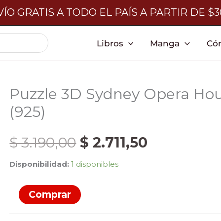
ÍO GRATIS A TODO EL PAÍS A PARTIR DE $
Libros
Manga
Có
Puzzle 3D Sydney Opera Ho
(925)
El
El
$
3.190,00
$
2.711,50
Disponibilidad:
1 disponibles
precio
precio
Puzzle
Comprar
original
actual
3D