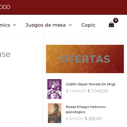
3000
mics
Juegos de mesa
Copic
use
OFERTAS
Goblin Slayer Novela 04 (Arg)
E
E
$
1.490,00
$
1.043,00
l
l
p
p
Rosas Ensayo historico-
r
r
psicologico
e
e
E
E
$
370,00
$
259,00
c
c
l
l
i
i