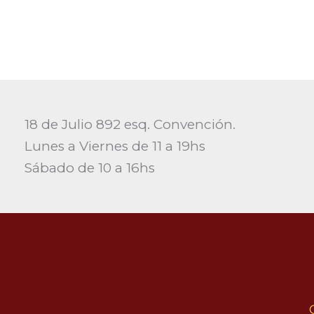
18 de Julio 892 esq. Convención.
Lunes a Viernes de 11 a 19hs
Sábado de 10 a 16hs