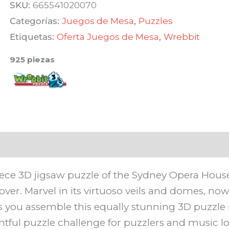
Sydney
era:
es:
SKU:
665541020070
Opera
Categorías:
Juegos de Mesa
,
Puzzles
$ 3.190,00.
$ 2.711,50.
House
Etiquetas:
Oferta Juegos de Mesa
,
Wrebbit
(925)
925 piezas
cantidad
iece 3D jigsaw puzzle of the Sydney Opera House
ver. Marvel in its virtuoso veils and domes, now
s you assemble this equally stunning 3D puzzle 
htful puzzle challenge for puzzlers and music l