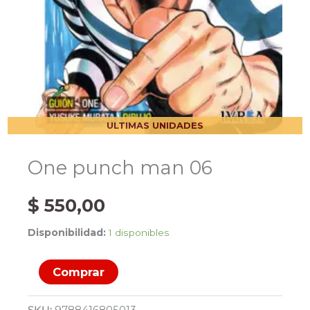
ULTIMAS UNIDADES
One punch man 06
$
550,00
Disponibilidad:
1 disponibles
One
Comprar
punch
man