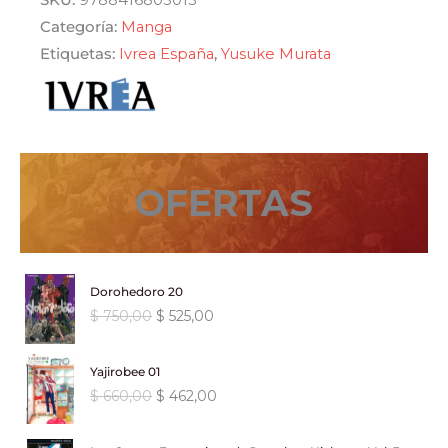
SKU:
9788416805013
06
Categoría:
Manga
cantidad
Etiquetas:
Ivrea España
,
Yusuke Murata
OFERTAS
Dorohedoro 20
E
E
$
750,00
$
525,00
l
l
p
p
Yajirobee 01
r
r
E
E
$
660,00
$
462,00
e
e
l
l
c
c
p
p
i
i