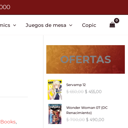
3000
mics
Juegos de mesa
Copic
OFERTAS
Servamp 12
E
E
$
650,00
$
455,00
l
l
p
p
Wonder Woman 07 (DC
r
r
Renacimiento)
e
e
E
E
$
700,00
$
490,00
 Books
,
c
c
l
l
i
i