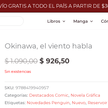
ÍO GRATIS A TODO EL PAÍS A PARTIR DE $
Libros
Manga
Có
Okinawa, el viento habla
El
El
$
1.090,00
$
926,50
Sin existencias
precio
precio
original
actual
SKU:
9788419940957
Categorías:
Destacados Comic
,
Novela Gráfica
era:
es:
Etiquetas:
Novedades Penguin
,
Nuevo
,
Reservoir