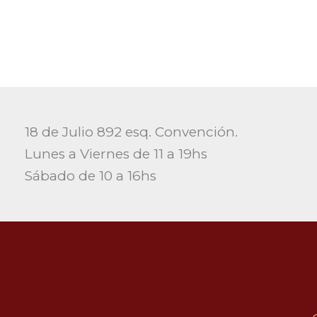
18 de Julio 892 esq. Convención.
Lunes a Viernes de 11 a 19hs
Sábado de 10 a 16hs