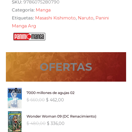
SKU:
9786075280790
Categoría:
Manga
Etiquetas:
Masashi Kishimoto
,
Naruto
,
Panini
Manga Arg
OFERTAS
7000 millones de agujas 02
E
E
$
660,00
$
462,00
l
l
p
p
Wonder Woman 09 (DC Renacimiento)
r
r
E
E
$
480,00
$
336,00
e
e
l
l
c
c