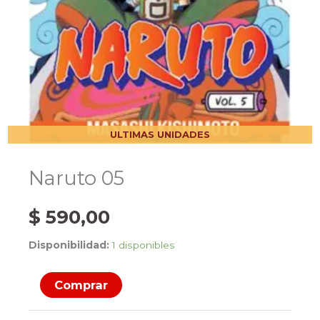
ULTIMAS UNIDADES
Naruto 05
$
590,00
Disponibilidad:
1 disponibles
Naruto
Comprar
05
cantidad