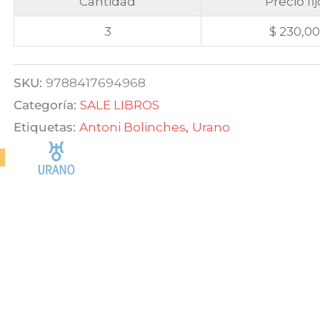
Cantidad
Precio fij
3
$
230,0
SKU:
9788417694968
Categoría:
SALE LIBROS
Etiquetas:
Antoni Bolinches
,
Urano