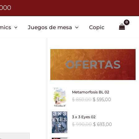
3000
mics
Juegos de mesa
Copic
OFERTAS
Metamorfosis BL 02
E
E
$
850,00
$
595,00
l
l
p
p
3 x 3 Eyes 02
r
r
E
E
$
990,00
$
693,00
e
e
l
l
c
c
p
p
i
i