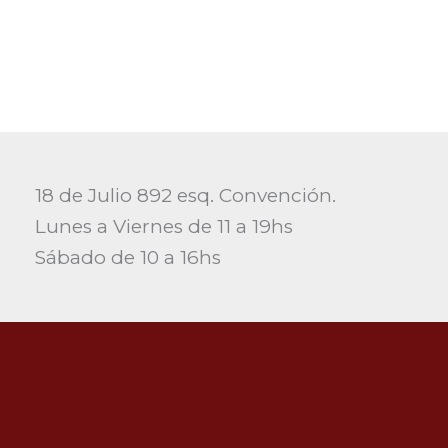
18 de Julio 892 esq. Convención.
Lunes a Viernes de 11 a 19hs
Sábado de 10 a 16hs