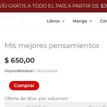
ÍO GRATIS A TODO EL PAÍS A PARTIR DE $
Libros
Manga
Có
Mis mejores pensamientos
$
650,00
Disponibilidad:
1 disponibles
Mis
Comprar
mejores
Oferta de dtos. por volumen
pensamientos
cantidad