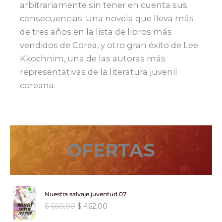
arbitrariamente sin tener en cuenta sus
consecuencias. Una novela que lleva más
de tres años en la lista de libros más
vendidos de Corea, y otro gran éxito de Lee
Kkochnim, una de las autoras más
representativas de la literatura juvenil
coreana.
OFERTAS
Nuestra salvaje juventud 07
E
E
$
660,00
$
462,00
l
l