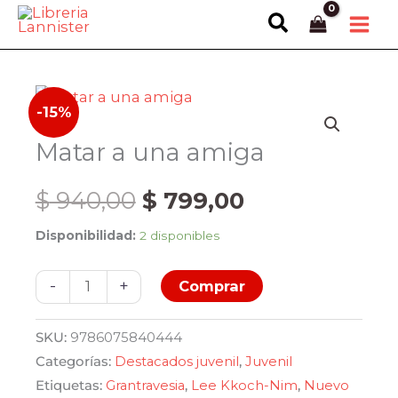
Ir
Buscar
al
contenido
-15%
Matar a una amiga
El
El
$
940,00
$
799,00
Disponibilidad:
2 disponibles
precio
precio
Matar
original
actual
-
+
Comprar
a
una
era:
es:
SKU:
9786075840444
amiga
Categorías:
Destacados juvenil
,
Juvenil
$ 940,00.
$ 799,00.
cantidad
Etiquetas:
Grantravesia
,
Lee Kkoch-Nim
,
Nuevo