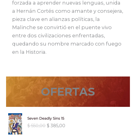
forzada a aprender nuevas lenguas, unida
a Hernán Cortés como amante y consejera,
pieza clave en alianzas políticas, la
Malinche se convirtió en el puente vivo
entre dos civilizaciones enfrentadas,
quedando su nombre marcado con fuego
en la Historia.
OFERTAS
Seven Deadly Sins 15
E
E
$
550,00
$
385,00
l
l