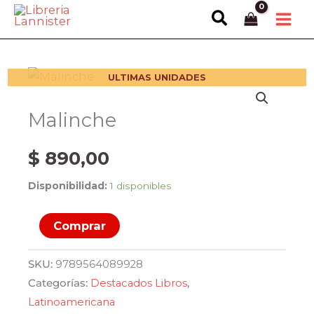
Ir
Buscar
al
contenido
ULTIMAS UNIDADES
Malinche
$
890,00
Disponibilidad:
1 disponibles
Malinche
Comprar
cantidad
SKU:
9789564089928
Categorías:
Destacados Libros
,
Latinoamericana