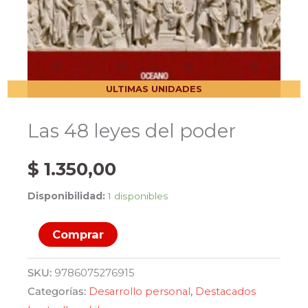
ULTIMAS UNIDADES
Las 48 leyes del poder
$
1.350,00
Disponibilidad:
1 disponibles
Las
Comprar
48
leyes
SKU:
9786075276915
del
Categorías:
Desarrollo personal
,
Destacados
poder