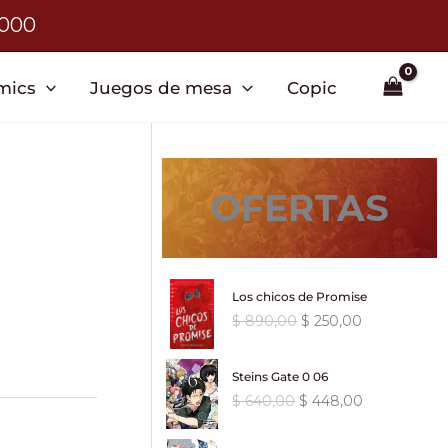
3000
mics
Juegos de mesa
Copic
OFERTAS
Los chicos de Promise
E
E
$
890,00
$
250,00
l
l
p
p
Steins Gate 0 06
r
r
E
E
$
640,00
$
448,00
e
e
l
l
c
c
p
p
i
i