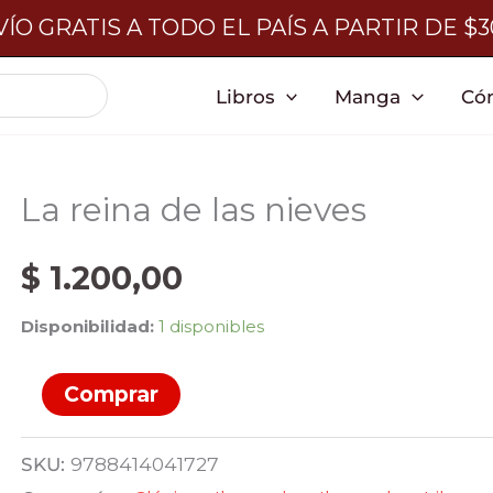
ÍO GRATIS A TODO EL PAÍS A PARTIR DE $
Libros
Manga
Có
La reina de las nieves
$
1.200,00
Disponibilidad:
1 disponibles
La
Comprar
reina
de
SKU:
9788414041727
las