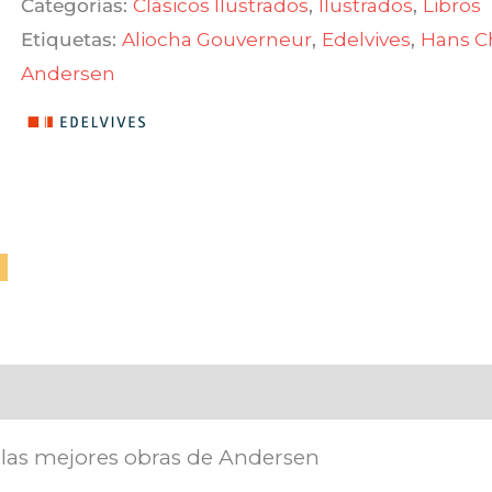
Categorías:
Clásicos Ilustrados
,
Ilustrados
,
Libros
nieves
Etiquetas:
Aliocha Gouverneur
,
Edelvives
,
Hans Ch
cantidad
Andersen
e las mejores obras de Andersen