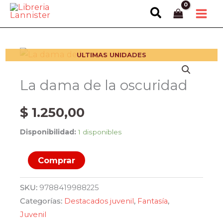
Ir
Buscar
al
contenido
ULTIMAS UNIDADES
La dama de la oscuridad
$
1.250,00
Disponibilidad:
1 disponibles
La
Comprar
dama
de
SKU:
9788419988225
la
Categorías:
Destacados juvenil
,
Fantasía
,
oscuridad
Juvenil