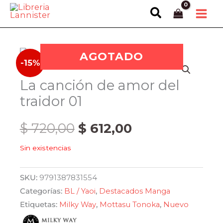
Ir
Buscar
al
contenido
AGOTADO
-15%
La canción de amor del
traidor 01
El
El
$
720,00
$
612,00
Sin existencias
precio
precio
original
actual
SKU:
9791387831554
Categorías:
BL / Yaoi
,
Destacados Manga
era:
es:
Etiquetas:
Milky Way
,
Mottasu Tonoka
,
Nuevo