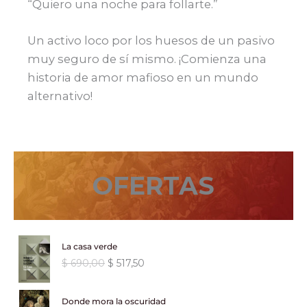
“Quiero una noche para follarte.”
Un activo loco por los huesos de un pasivo
muy seguro de sí mismo. ¡Comienza una
historia de amor mafioso en un mundo
alternativo!
OFERTAS
La casa verde
E
E
$
690,00
$
517,50
l
l
p
p
Donde mora la oscuridad
r
r