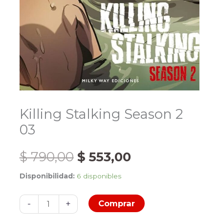
Killing Stalking Season 2
03
El
El
$
790,00
$
553,00
Disponibilidad:
6 disponibles
precio
precio
Killing
original
actual
-
+
Comprar
Stalking