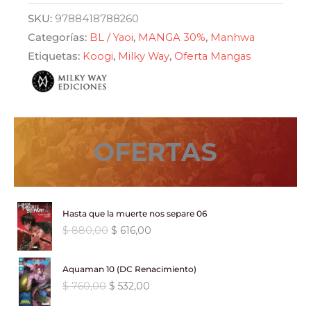
Season
era:
es:
SKU:
9788418788260
2
Categorías:
BL / Yaoi
,
MANGA 30%
,
Manhwa
$ 790,00.
$ 553,00.
03
Etiquetas:
Koogi
,
Milky Way
,
Oferta Mangas
cantidad
OFERTAS
Hasta que la muerte nos separe 06
E
E
$
880,00
$
616,00
l
l
p
p
Aquaman 10 (DC Renacimiento)
r
r
E
E
$
760,00
$
532,00
e
e
l
l
c
c