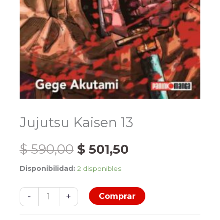
Jujutsu Kaisen 13
El
El
$
590,00
$
501,50
Disponibilidad:
2 disponibles
precio
precio
Jujutsu
original
actual
-
+
Comprar
Kaisen
13