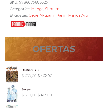
era:
es:
SKU:
9786075686325
cantidad
Categorías:
Manga
,
Shonen
$ 590,00.
$ 501,50.
Etiquetas:
Gege Akutami
,
Panini Manga Arg
OFERTAS
Bestiarius 05
E
E
$
660,00
$
462,00
l
l
p
p
Senpai
r
r
E
E
$
590,00
$
413,00
e
e
l
l
c
c
p
p
i
i