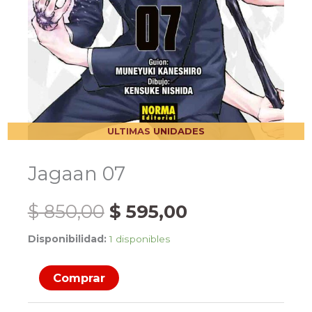
ULTIMAS UNIDADES
Jagaan 07
El
El
$
850,00
$
595,00
Disponibilidad:
1 disponibles
precio
precio
Jagaan
original
actual
Comprar
07
cantidad