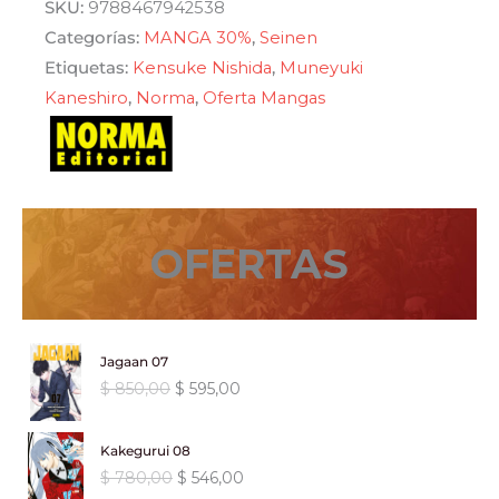
era:
es:
SKU:
9788467942538
Categorías:
MANGA 30%
,
Seinen
$ 850,00.
$ 595,00.
Etiquetas:
Kensuke Nishida
,
Muneyuki
Kaneshiro
,
Norma
,
Oferta Mangas
OFERTAS
Jagaan 07
E
E
$
850,00
$
595,00
l
l
p
p
Kakegurui 08
r
r
E
E
$
780,00
$
546,00
e
e