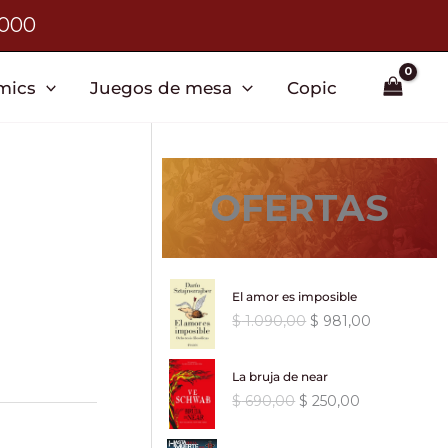
3000
mics
Juegos de mesa
Copic
OFERTAS
El amor es imposible
E
E
$
1.090,00
$
981,00
l
l
p
p
La bruja de near
r
r
E
E
$
690,00
$
250,00
e
e
l
l
c
c
p
p
i
i