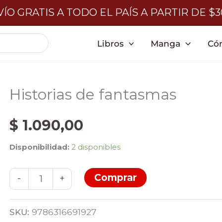
ÍO GRATIS A TODO EL PAÍS A PARTIR DE $
Libros
Manga
Có
Historias de fantasmas
$
1.090,00
Disponibilidad:
2 disponibles
Historias
Comprar
-
+
de
fantasmas
SKU:
9786316691927
cantidad