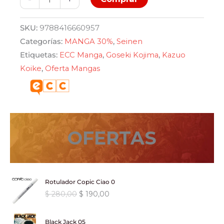
original
actual
El
camino
era:
es:
SKU:
9788416660957
del
Categorías:
MANGA 30%
,
Seinen
$ 970,00.
$ 679,00.
asesino
Etiquetas:
ECC Manga
,
Goseki Kojima
,
Kazuo
10
Koike
,
Oferta Mangas
cantidad
OFERTAS
Rotulador Copic Ciao 0
E
E
$
280,00
$
190,00
l
l
p
p
Black Jack 05