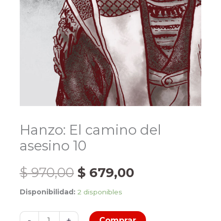
Hanzo: El camino del
asesino 10
El
El
$
970,00
$
679,00
Disponibilidad:
2 disponibles
precio
precio
Hanzo:
-
+
Comprar