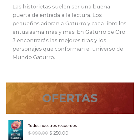
Las historietas suelen ser una buena
puerta de entrada a la lectura. Los
pequeños adoran a Gaturro y cada libro los
entusiasma más y más. En Gaturro de Oro
3 encontrarás las mejores tiras y los
personajes que conforman el universo de
Mundo Gaturro.
OFERTAS
Todos nuestros recuerdos
E
E
$
990,00
$
250,00
l
l