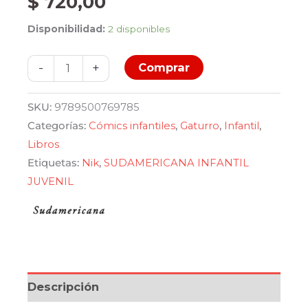
$
720,00
Disponibilidad:
2 disponibles
Gaturro
-
+
Comprar
de
oro
SKU:
9789500769785
03
Categorías:
Cómics infantiles
,
Gaturro
,
Infantil
,
cantidad
Libros
Etiquetas:
Nik
,
SUDAMERICANA INFANTIL
JUVENIL
Descripción