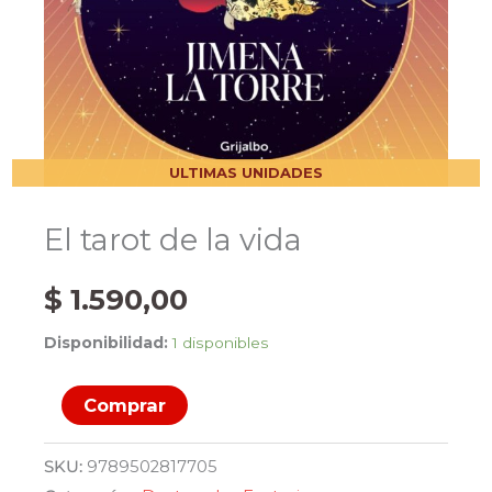
ULTIMAS UNIDADES
El tarot de la vida
$
1.590,00
Disponibilidad:
1 disponibles
El
Comprar
tarot
de
SKU:
9789502817705
la