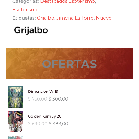
Categorías:
Destacados Esoterismo
,
vida
Esoterismo
cantidad
Etiquetas:
Grijalbo
,
Jimena La Torre
,
Nuevo
OFERTAS
Dimension W 13
E
E
$
750,00
$
300,00
l
l
p
p
Golden Kamuy 20
r
r
E
E
$
690,00
$
483,00
e
e
l
l
c
c
p
p
i
i