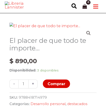
Ir
Buscar
al
contenido
El placer de que todo te
importe…
$
890,00
Disponibilidad:
3 disponibles
El
-
+
Comprar
placer
de
SKU:
9788418714979
que
Categorías:
Desarrollo personal
,
destacados