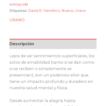
todo
autoayuda
te
Etiquetas:
David R. Hamilton
,
Nuevo
,
Urano
importe...
URANO
cantidad
Descripción
Lejos de ser sentimientos superficiales, los
actos de amabilidad (tanto si se dan como
si se reciben o simplemente se
presencian), son un poderoso elixir que
tiene un impacto profundo y duradero en
nuestra salud mental y física.
Desde aumentar la alegría hasta