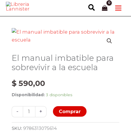
Ir
Buscar
al
contenido
El manual imbatible para
sobrevivir a la escuela
$
590,00
Disponibilidad:
3 disponibles
El
-
+
Comprar
manual
imbatible
SKU:
9786313075614