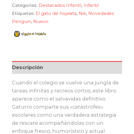
para
Categorías:
Destacados Infantil
,
Infantil
sobrevivir
Etiquetas:
El gato de hojalata
,
Nik
,
Novedades
a
Penguin
,
Nuevo
la
escuela
cantidad
Descripción
Cuando el colegio se vuelve una jungla de
tareas infinitas y recreos cortos, este libro
aparece como el salvavidas definitivo.
Gaturro comparte sus «catástrofes»
escolares como una verdadera estrategia
de rescate acompañándolas con un
enfoque fresco, humorístico y actual.