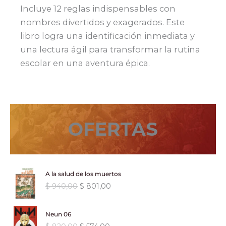
Incluye 12 reglas indispensables con
nombres divertidos y exagerados. Este
libro logra una identificación inmediata y
una lectura ágil para transformar la rutina
escolar en una aventura épica.
OFERTAS
A la salud de los muertos
E
E
$
940,00
$
801,00
l
l
p
p
Neun 06
r
r
E
E