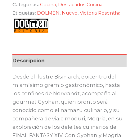
de
Categorías:
Cocina
,
Destacados Cocina
cocina
Etiquetas:
DOLMEN
,
Nuevo
,
Victoria Rosenthal
de
Final
Fantasy
XIV
Online
Descripción
cantidad
Desde el ilustre Bismarck, epicentro del
mismísimo gremio gastronómico, hasta
los confines de Norvrandt, acompaña al
gourmet Gyohan, quien pronto será
conocido como el namazu culinario, y su
compañera de viaje moguri, Mogria, en su
exploración de los deleites culinarios de
FINAL FANTASY XIV. Con Gyohan y Mogria