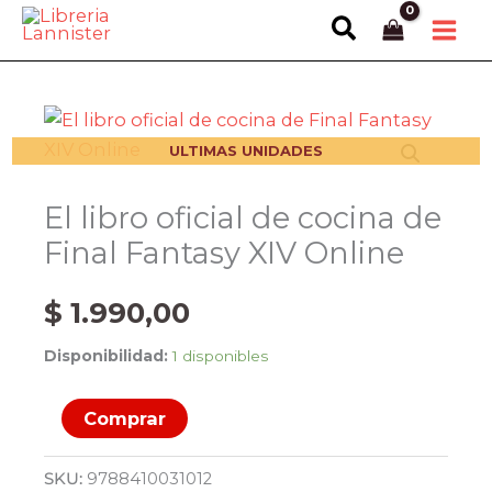
Ir
Buscar
al
contenido
ULTIMAS UNIDADES
El libro oficial de cocina de
Final Fantasy XIV Online
$
1.990,00
Disponibilidad:
1 disponibles
El
Comprar
libro
oficial
SKU:
9788410031012