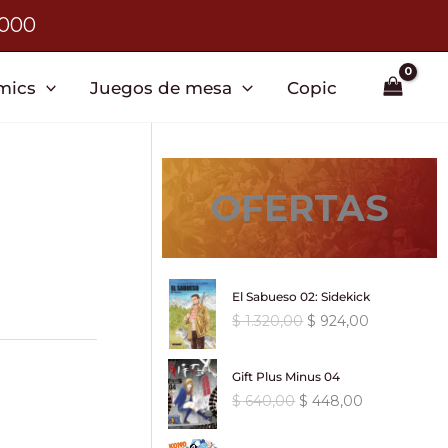
3000
mics
Juegos de mesa
Copic
OFERTAS
El Sabueso 02: Sidekick
E
E
$
1.320,00
$
924,00
l
l
p
p
Gift Plus Minus 04
r
r
E
E
$
640,00
$
448,00
e
e
l
l
c
c
p
p
i
i