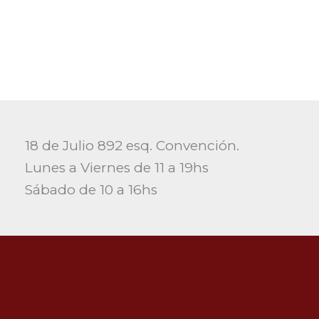
18 de Julio 892 esq. Convención.
Lunes a Viernes de 11 a 19hs
Sábado de 10 a 16hs