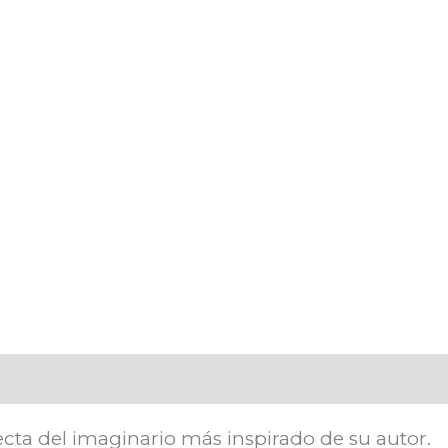
$ 1.200,00.
$ 1.020,0
rfecta del imaginario más inspirado de su autor.