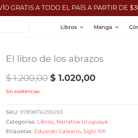
ÍO GRATIS A TODO EL PAÍS A PARTIR DE $
Libros
Manga
Có
El libro de los abrazos
El
El
$
1.200,00
$
1.020,00
Sin existencias
precio
precio
original
actual
SKU:
9789876295093
Categorías:
Libros
,
Narrativa Uruguaya
era:
es:
Etiquetas:
Eduardo Galeano
,
Siglo XXI