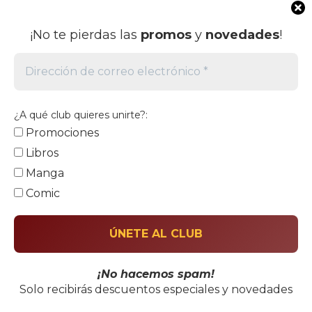
r
$
3
,
.
a
e
a
6
,
0
l
s
:
3
¡No te pierdas las
promos
y
novedades
!
9
0
0
e
:
$
0
0
0
.
r
$
0
,
.
a
7
,
0
:
4
5
0
0
$
8
0
0
.
¿A qué club quieres unirte?:
3
,
.
6
,
Promociones
0
9
0
0
Libros
0
0
.
Manga
,
.
0
Comic
0
.
Copyright © 2026 Libreria Lannister | Powered by
¡No hacemos spam!
Solo recibirás descuentos especiales y novedades