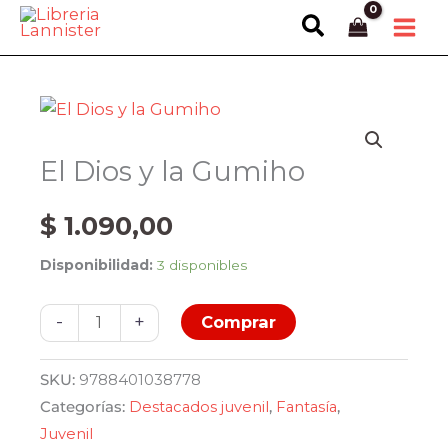
Ir
Buscar
al
contenido
El Dios y la Gumiho
$
1.090,00
Disponibilidad:
3 disponibles
El
-
+
Comprar
Dios
y
SKU:
9788401038778
la
Categorías:
Destacados juvenil
,
Fantasía
,
Gumiho
Juvenil