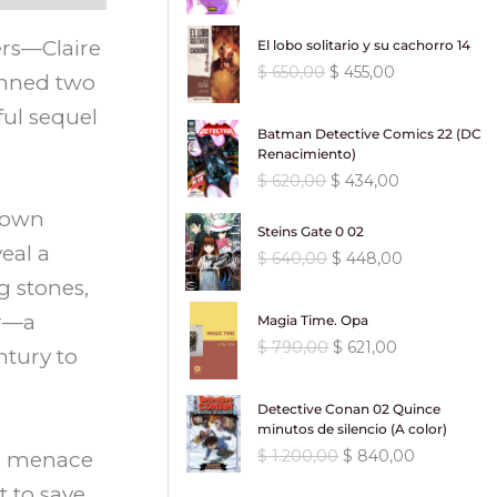
$
8
l
l
0
0
c
c
.
r
c
n
l
r
$
0
p
p
,
.
i
i
i
t
a
e
rs—Claire
El lobo solitario y su cachorro 14
a
4
,
r
r
0
o
o
g
u
l
s
:
6
E
E
$
650,00
$
455,00
0
0
e
e
0
o
a
anned two
i
a
e
:
$
2
l
l
0
0
c
c
.
r
c
n
l
r
$
ful sequel
3
p
p
,
.
i
i
i
t
a
e
Batman Detective Comics 22 (DC
a
8
,
r
r
0
o
o
g
u
l
s
Renacimiento)
:
4
9
0
e
e
0
o
a
i
a
e
:
E
E
$
620,00
$
434,00
$
4
0
0
c
c
.
r
c
n
l
r
$
l
l
0
,
.
i
i
i
t
grown
a
e
a
p
p
5
,
0
Steins Gate 0 02
o
o
g
u
l
s
:
8
r
r
eal a
5
0
0
o
a
E
E
$
640,00
$
448,00
i
a
e
:
$
1
e
e
0
0
.
r
c
l
l
n
l
g stones,
r
$
9
c
c
,
.
i
t
p
p
a
e
a
1
,
i
i
er—a
0
Magia Time. Opa
g
u
r
r
l
s
:
6
.
0
o
o
0
E
E
$
790,00
$
621,00
i
a
e
e
ntury to
e
:
$
2
1
0
o
a
.
l
l
n
l
c
c
r
$
3
7
.
r
c
p
p
a
e
i
i
a
8
,
0
Detective Conan 02 Quince
i
t
r
r
l
s
o
o
:
1
9
0
minutos de silencio (A color)
,
g
u
e
e
e
:
o
a
$
.
0
0
E
E
$
1.200,00
$
840,00
0
he menace
i
a
c
c
r
$
r
c
1
,
.
l
l
0
n
l
i
i
a
i
t
t to save
1
2