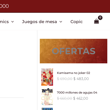
3000
mics
Juegos de mesa
Copic
OFERTAS
Kamisama no joker 02
E
E
$
690,00
$
483,00
l
l
p
p
7000 millones de agujas 04
r
r
E
E
$
660,00
$
462,00
e
e
l
l
c
c
p
p
i
i