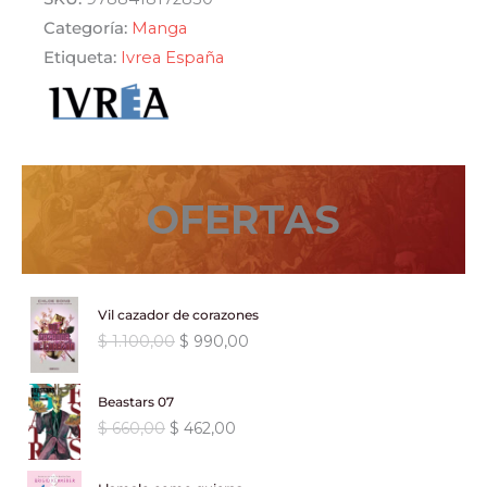
cantidad
Categoría:
Manga
Etiqueta:
Ivrea España
OFERTAS
Vil cazador de corazones
E
E
$
1.100,00
$
990,00
l
l
p
p
Beastars 07
r
r
E
E
$
660,00
$
462,00
e
e
l
l
c
c
p
p
i
i