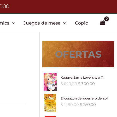
3000
mics
Juegos de mesa
Copic
OFERTAS
Kaguya Sama Love is war 11
E
E
$
640,00
$
300,00
l
l
p
p
El corazon del guerrero del sol
r
r
E
E
$
1.190,00
$
250,00
e
e
l
l
c
c
p
p
i
i