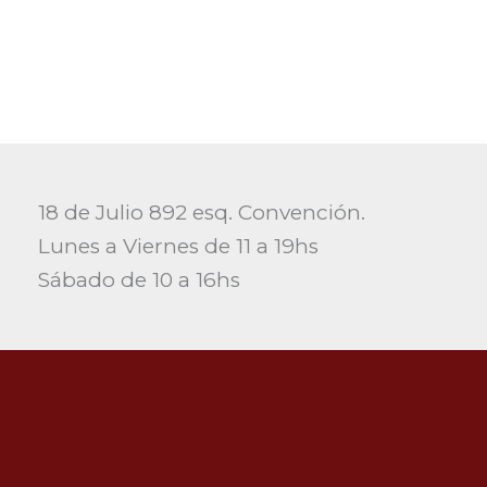
18 de Julio 892 esq. Convención.
Lunes a Viernes de 11 a 19hs
Sábado de 10 a 16hs