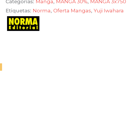
Categorías:
Manga
,
MANGA 30%
,
MANGA 3x750
$ 750,00.
$ 300,00.
Etiquetas:
Norma
,
Oferta Mangas
,
Yuji Iwahara