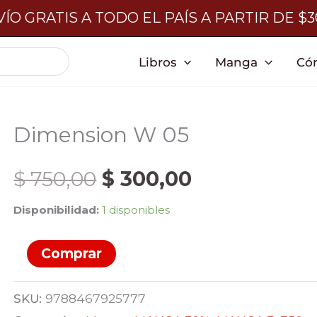
ÍO GRATIS A TODO EL PAÍS A PARTIR DE $
Libros
Manga
Có
Dimension W 05
El
El
$
750,00
$
300,00
Disponibilidad:
1 disponibles
precio
precio
Dimension
Comprar
original
actual
W
05
era:
es:
SKU:
9788467925777
cantidad