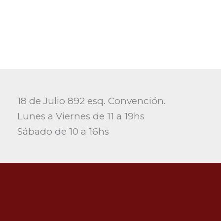
18 de Julio 892 esq. Convención.
Lunes a Viernes de 11 a 19hs
Sábado de 10 a 16hs