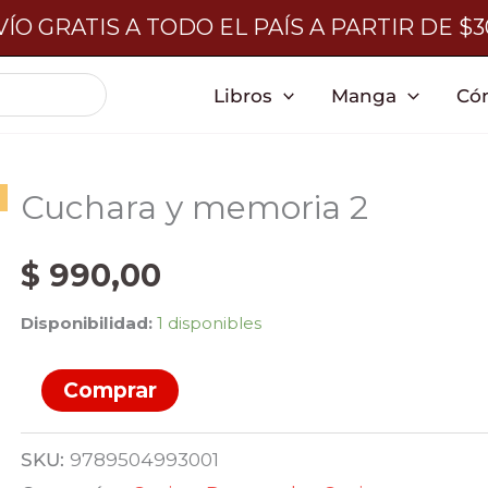
ÍO GRATIS A TODO EL PAÍS A PARTIR DE $
Libros
Manga
Có
Cuchara y memoria 2
$
990,00
Disponibilidad:
1 disponibles
Cuchara
Comprar
y
memoria
SKU:
9789504993001
2