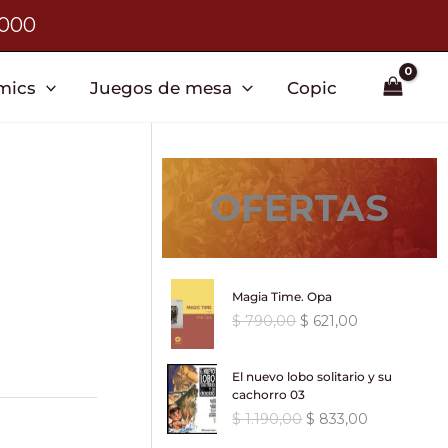
3000
mics
Juegos de mesa
Copic
OFERTAS
Magia Time. Opa
E
E
$
790,00
$
621,00
l
l
p
p
El nuevo lobo solitario y su
r
r
cachorro 03
e
e
E
E
$
1.190,00
$
833,00
c
c
l
l
i
i