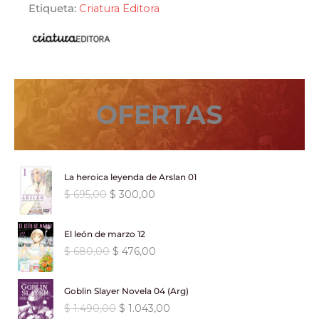
Etiqueta:
Criatura Editora
OFERTAS
La heroica leyenda de Arslan 01
E
E
$
695,00
$
300,00
l
l
p
p
El león de marzo 12
r
r
E
E
$
680,00
$
476,00
e
e
l
l
c
c
p
p
i
i
Goblin Slayer Novela 04 (Arg)
r
r
o
o
E
E
$
1.490,00
$
1.043,00
e
e
o
a