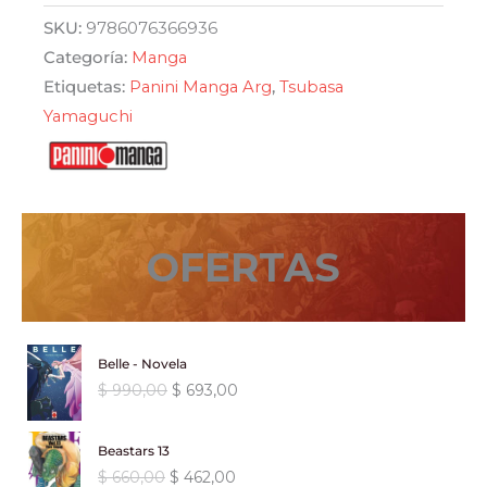
09
era:
es:
SKU:
9786076366936
-
Categoría:
Manga
$ 590,00.
$ 501,50.
Panini
Etiquetas:
Panini Manga Arg
,
Tsubasa
cantidad
Yamaguchi
OFERTAS
Belle - Novela
E
E
$
990,00
$
693,00
l
l
p
p
Beastars 13
r
r
E
E
$
660,00
$
462,00
e
e