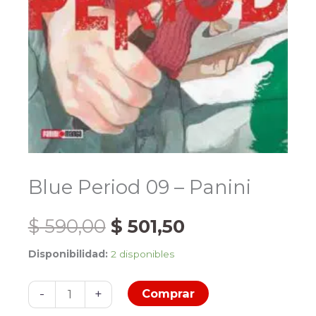
Blue Period 09 – Panini
El
El
$
590,00
$
501,50
Disponibilidad:
2 disponibles
precio
precio
Blue
original
actual
-
+
Comprar
Period