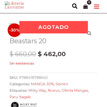
Ir
Buscar
al
contenido
AGOTADO
-30%
Beastars 20
El
El
$
660,00
$
462,00
Sin existencias
precio
precio
original
actual
SKU:
9788418788642
Categorías:
MANGA 30%
,
Seinen
era:
es:
Etiquetas:
Milky Way
,
Nuevo
,
Oferta Mangas
,
Paru Itagaki
$ 660,00.
$ 462,00.