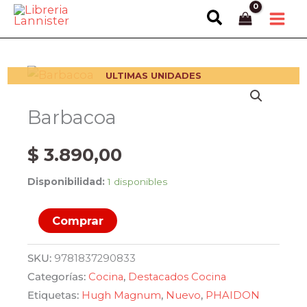
Ir
Buscar
al
contenido
ULTIMAS UNIDADES
Barbacoa
$
3.890,00
Disponibilidad:
1 disponibles
Barbacoa
Comprar
cantidad
SKU:
9781837290833
Categorías:
Cocina
,
Destacados Cocina
Etiquetas:
Hugh Magnum
,
Nuevo
,
PHAIDON