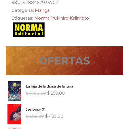
cantidad
era:
es:
SKU:
9788467935707
Categoría:
Manga
$ 790,00.
$ 553,00.
Etiquetas:
Norma
,
Yukihiro Kajimoto
OFERTAS
La hija de la diosa de la luna
E
E
$
1.190,00
$
250,00
l
l
p
p
Jealousy 01
r
r
E
E
$
690,00
$
483,00
e
e
l
l
c
c
p
p