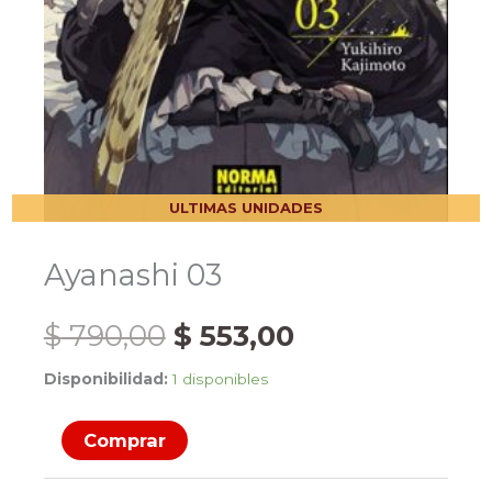
ULTIMAS UNIDADES
Ayanashi 03
El
El
$
790,00
$
553,00
Disponibilidad:
1 disponibles
precio
precio
Ayanashi
original
actual
Comprar
03