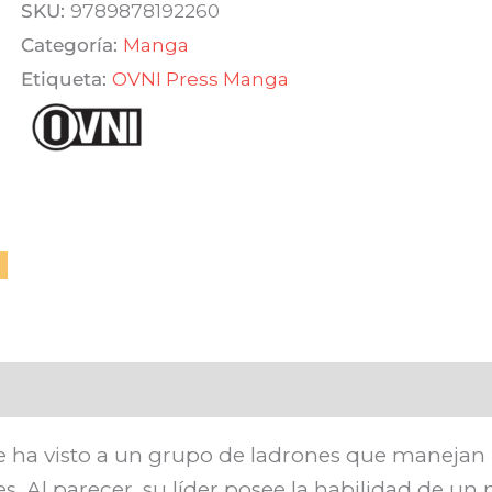
Titan
SKU:
9789878192260
Sin
Categoría:
Manga
Remordimientos
Etiqueta:
OVNI Press Manga
01
cantidad
 se ha visto a un grupo de ladrones que manejan
s. Al parecer, su líder posee la habilidad de u