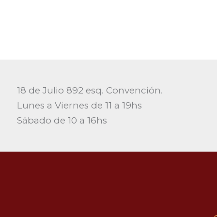
18 de Julio 892 esq. Convención.
Lunes a Viernes de 11 a 19hs
Sábado de 10 a 16hs