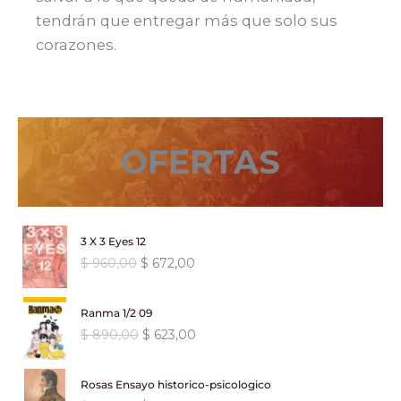
tendrán que entregar más que solo sus
corazones.
OFERTAS
3 X 3 Eyes 12
E
E
$
960,00
$
672,00
l
l
p
p
Ranma 1/2 09
r
r
E
E
$
890,00
$
623,00
e
e
l
l
c
c
p
p
i
i
Rosas Ensayo historico-psicologico
r
r
o
o